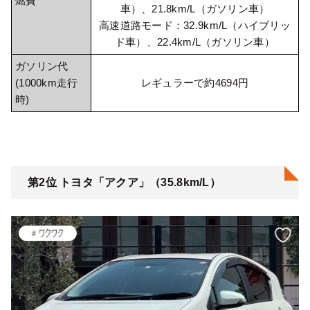
燃費
車）、21.8km/L（ガソリン車）
高速道路モード：32.9km/L（ハイブリッ
ド車）、22.4km/L（ガソリン車）
ガソリン代
(1000km走行
レギュラーで約4694円
時)
第2位 トヨタ「アクア」（35.8km/L）