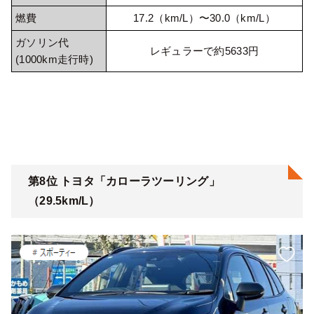
燃費
17.2（km/L）〜30.0（km/L）
ガソリン代
レギュラーで約5633円
(1000km走行時)
第8位 トヨタ「カローラツーリング」
（29.5km/L）