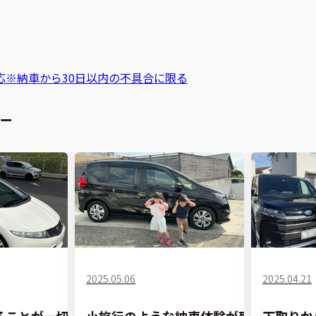
応
※納車から30日以内の不具合に限る
ー
2025.05.06
2025.04.21
ることが一切
小旅行のような納車体験が残
下取りか