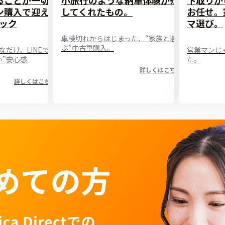
ン購入で迎え
してくれたもの。
お任せ。
ック
マ選び。
車検切れからはじまった、“家族と選
ぶ”中古車購入。
だけ。LINEで完
営業マンじ
い”安心感
た。
詳しくはこちら
詳しくはこちら