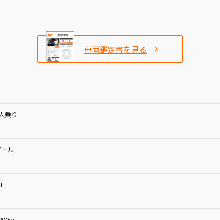
車両鑑定書を見る
5人乗り
パール
T
200cc