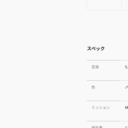
スペック
定員
色
ミッション
M
排気量
1