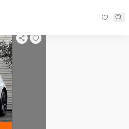
2
/
47