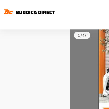
1
/
47