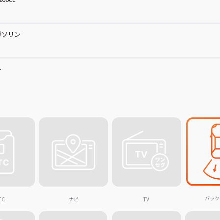
ガソリン
ー
バック
TC
ナビ
TV