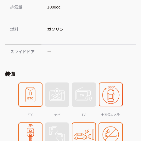
排気量
1000cc
燃料
ガソリン
スライドドア
ー
装備
全方位カメラ
ETC
ナビ
TV