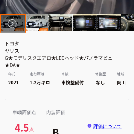
トヨタ
ヤリス
G★モデリスタエアロ★LEDヘッド★パノラマビュー
★DA★
年式
走行距離
車検
修復歴
地域
2021
1.2万
キロ
車検整備付
なし
岡山
車輌評価点
内装評価
4.5
評価について
B
点