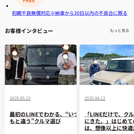
初期不良無償対応
※納車から30日以内の不具合に限る
お客様インタビュー
もっと見る
2025.05.23
2025.06.12
最初のLINEでわかる、“いつ
「LINEだけで、ク
もと違う”クルマ選び
にきた。」はじめて
は、想像以上に快適