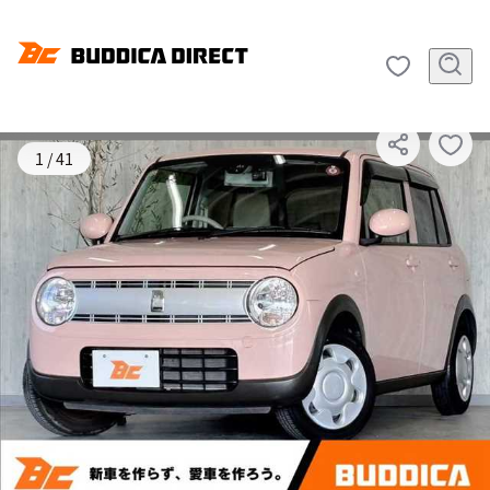
SOLD OUT
1
/
41