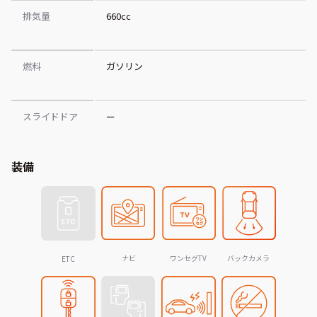
排気量
660cc
燃料
ガソリン
スライドドア
ー
装備
ナビ
ワンセグTV
バックカメラ
ETC