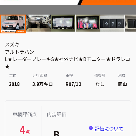
スズキ
アルトラパン
L★レーダーブレーキS★社外ナビ★Bモニター★ドラレコ
★
年式
走行距離
車検
修復歴
地域
2018
3.9万
キロ
R07/12
なし
岡山
車輌評価点
内装評価
4
評価について
B
点