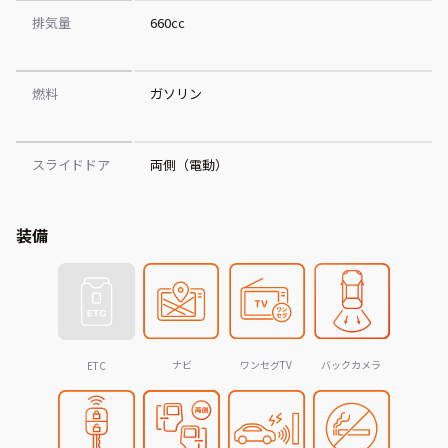
排気量
660cc
燃料
ガソリン
スライドドア
両側（電動）
装備
ナビ
ワンセグTV
バックカメラ
ETC