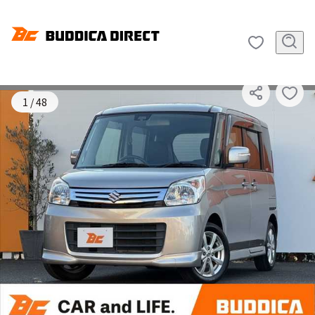
SOLD OUT
1
/
48