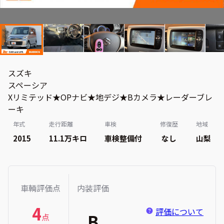
スズキ
スペーシア
Xリミテッド★OPナビ★地デジ★Bカメラ★レーダーブレ
ーキ
年式
走行距離
車検
修復歴
地域
2015
11.1万
キロ
車検整備付
なし
山梨
車輌評価点
内装評価
4
評価について
B
点