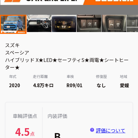
スズキ
スペーシア
ハイブリッド X★LED★セーフティS★両電★シートヒー
ター★
年式
走行距離
車検
修復歴
地域
2020
4.8万
キロ
R09/01
なし
愛媛
車輌評価点
内装評価
4.5
評価について
B
点