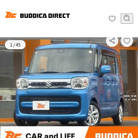
SOLD OUT
1
/
45