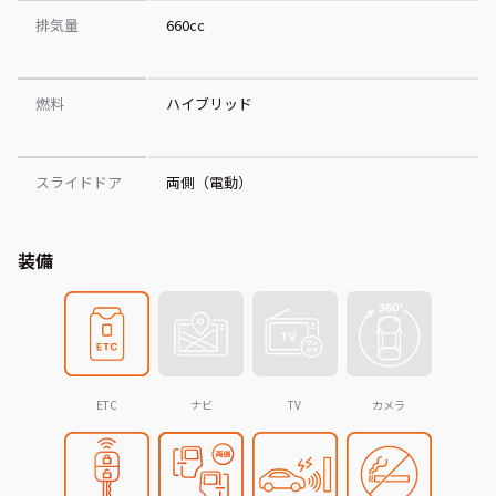
排気量
660cc
燃料
ハイブリッド
スライドドア
両側（電動）
装備
ETC
ナビ
TV
カメラ