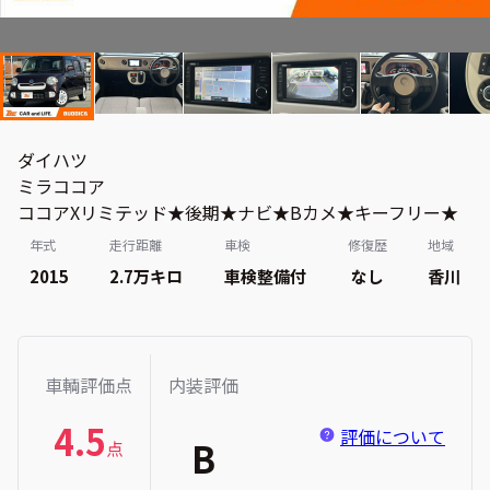
ダイハツ
ミラココア
ココアXリミテッド★後期★ナビ★Bカメ★キーフリー★
年式
走行距離
車検
修復歴
地域
2015
2.7万
キロ
車検整備付
なし
香川
車輌評価点
内装評価
4.5
評価について
B
点