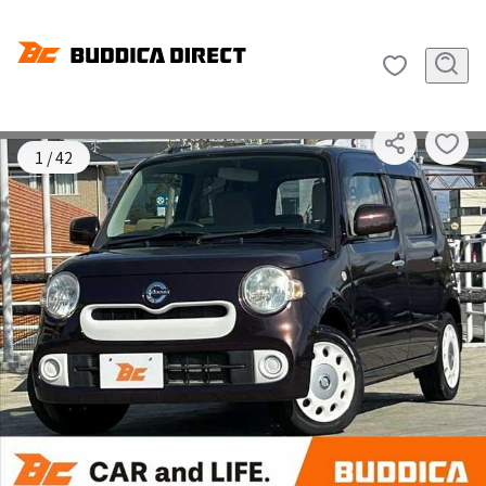
SOLD OUT
1
/
42