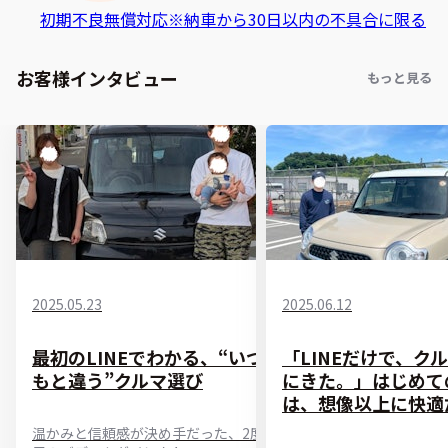
初期不良無償対応
※納車から30日以内の不具合に限る
お客様インタビュー
もっと見る
2025.05.23
2025.06.12
最初のLINEでわかる、“いつ
「LINEだけで、ク
もと違う”クルマ選び
にきた。」はじめて
は、想像以上に快適
温かみと信頼感が決め手だった、2度