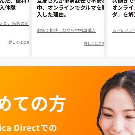
んだ、便利で
旦那さんが単身赴任で不安な
共働きで
入体験
中、オンラインでクルマを購
オンライ
入した理由。
ダ」を解
えた、家族の新し
お家で相談しながら中古車購入
ストレスフ
詳しくはこちら
詳しくはこちら