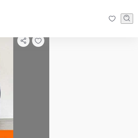
2
/
46