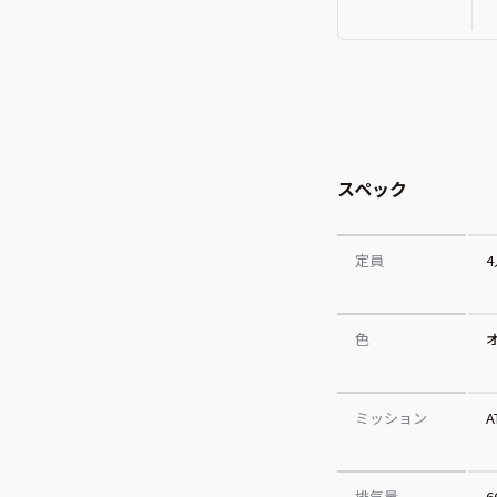
スペック
定員
色
ミッション
A
排気量
6