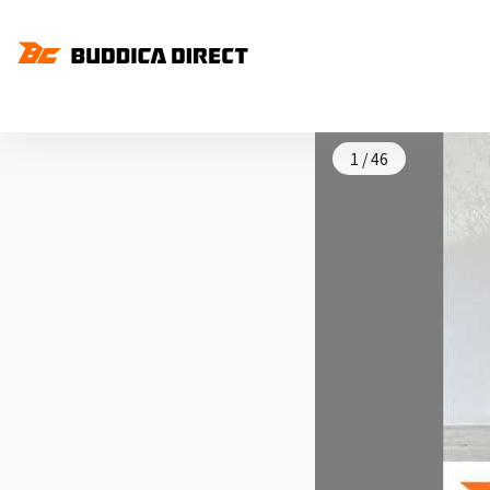
1
/
46