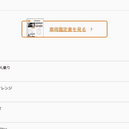
車両鑑定書を見る
4人乗り
オレンジ
T
60cc