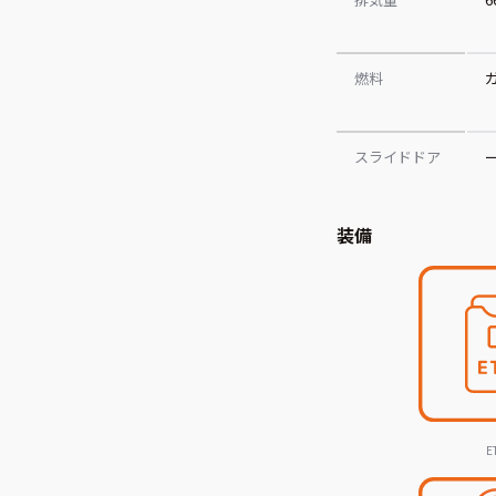
燃料
スライドドア
装備
E