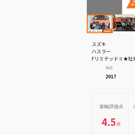
スズキ
ハスラー
FリミテッドⅡ★社
年式
2017
車輌評価点
4.5
点