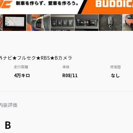
外ナビ★フルセク★RBS★Bカメラ
走行距離
車検
修復歴
4万
キロ
R08/11
なし
内装評価
B