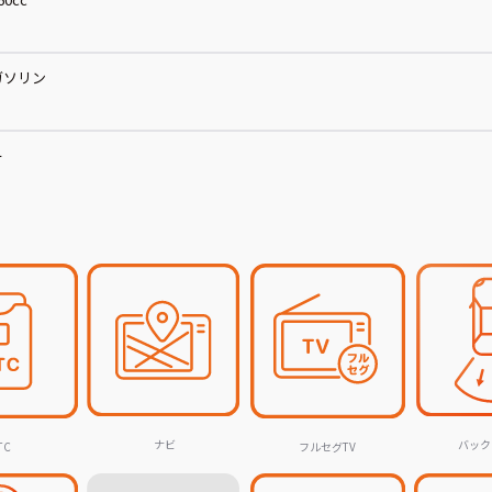
ガソリン
ー
ナビ
バック
TC
フルセグTV