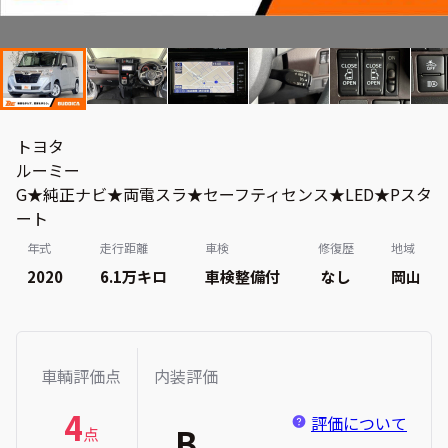
トヨタ
ルーミー
G★純正ナビ★両電スラ★セーフティセンス★LED★Pスタ
ート
年式
走行距離
車検
修復歴
地域
2020
6.1万
キロ
車検整備付
なし
岡山
車輌評価点
内装評価
4
評価について
B
点