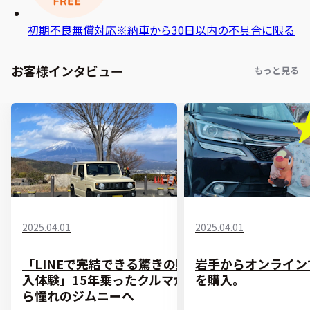
初期不良無償対応
※納車から30日以内の不具合に限る
お客様インタビュー
もっと見る
2025.04.01
2025.04.01
「LINEで完結できる驚きの購
岩手からオンライン
入体験」15年乗ったクルマか
を購入。
ら憧れのジムニーへ