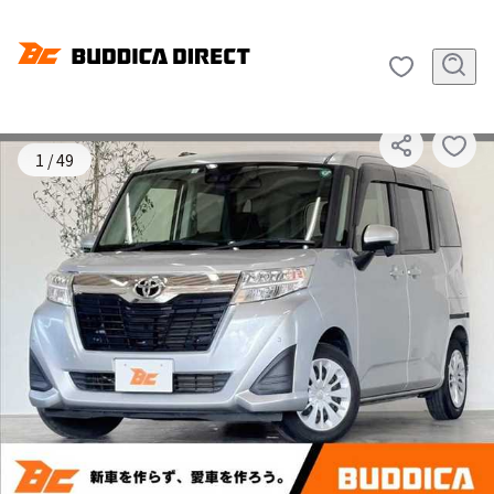
SOLD OUT
1
/
49