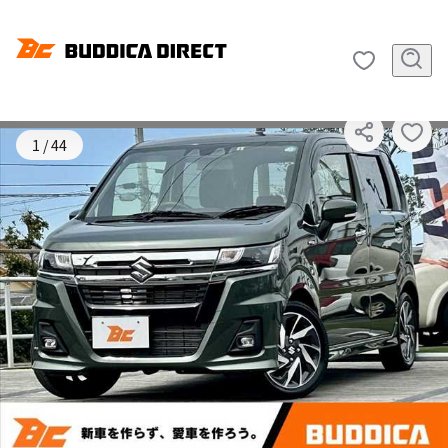
SOLD OUT
1
/
44