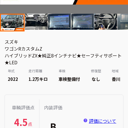
スズキ
ワゴンRカスタムZ
ハイブリッドZX★純正8インチナビ★セーフティサポート
★LED
年式
走行距離
車検
修復歴
地域
2022
1.2万
キロ
車検整備付
なし
香川
車輌評価点
内装評価
4.5
評価について
B
点