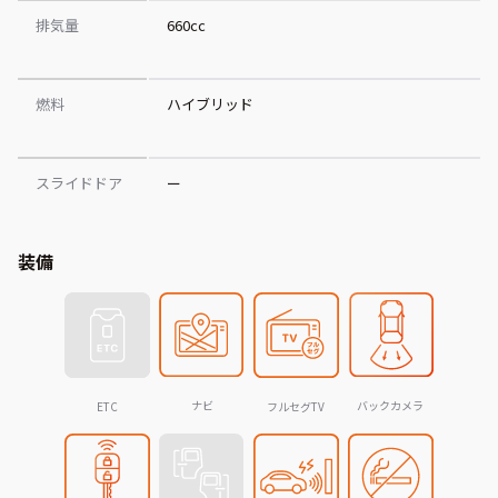
排気量
660cc
燃料
ハイブリッド
スライドドア
ー
装備
ナビ
バックカメラ
ETC
フルセグTV