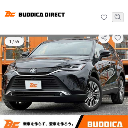
SOLD OUT
1
/
55