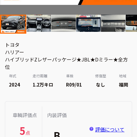
トヨタ
ハリアー
ハイブリッドZレザーパッケージ★JBL★Dミラー★全方
位
年式
走行距離
車検
修復歴
地域
2024
1.2万
キロ
R09/01
なし
福岡
車輌評価点
内装評価
5
評価について
B
点