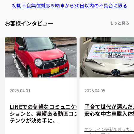
初期不良無償対応
※納車から30日以内の不具合に限る
お客様インタビュー
もっと見る
2025.04.01
2025.04.05
LINEでの気軽なコミュニケー
子育て世代が選んだ
ションと、実績ある動画コン
安心な中古車購入体
テンツが決め手に。
オンライン完結で叶えた