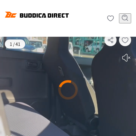
SOLD OUT
1
/
41