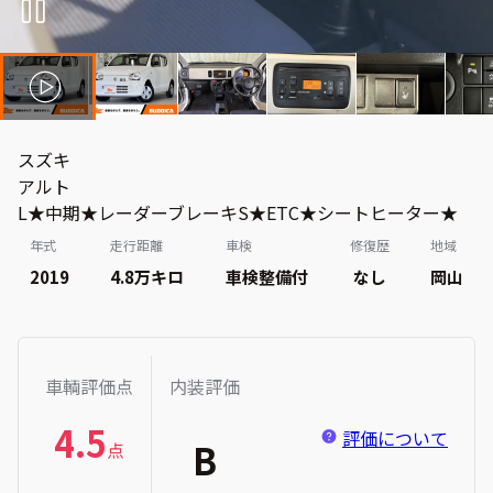
スズキ
アルト
L★中期★レーダーブレーキS★ETC★シートヒーター★
年式
走行距離
車検
修復歴
地域
2019
4.8万
キロ
車検整備付
なし
岡山
車輌評価点
内装評価
4.5
評価について
B
点