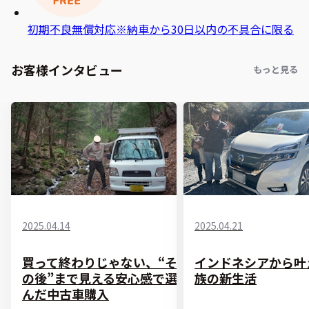
初期不良無償対応
※納車から30日以内の不具合に限る
お客様インタビュー
もっと見る
2025.04.14
2025.04.21
買って終わりじゃない、“そ
インドネシアから叶
の後”まで見える安心感で選
族の新生活
んだ中古車購入