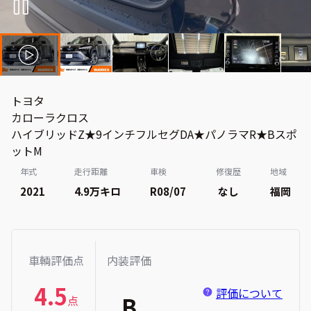
トヨタ
カローラクロス
ハイブリッドZ★9インチフルセグDA★パノラマR★Bスポ
ットM
年式
走行距離
車検
修復歴
地域
2021
4.9万
キロ
R08/07
なし
福岡
車輌評価点
内装評価
4.5
評価について
B
点