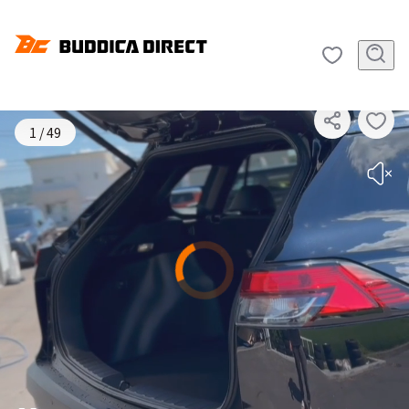
SOLD OUT
1
/
49