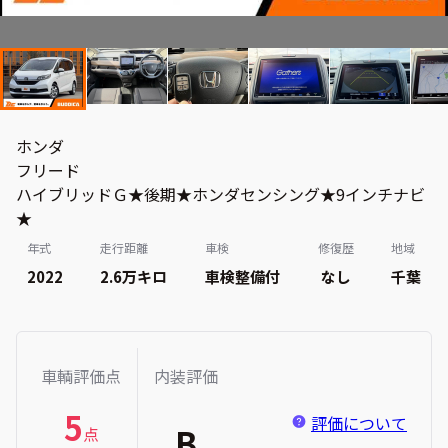
ホンダ
フリード
ハイブリッドＧ★後期★ホンダセンシング★9インチナビ
★
年式
走行距離
車検
修復歴
地域
2022
2.6万
キロ
車検整備付
なし
千葉
車輌評価点
内装評価
5
評価について
B
点