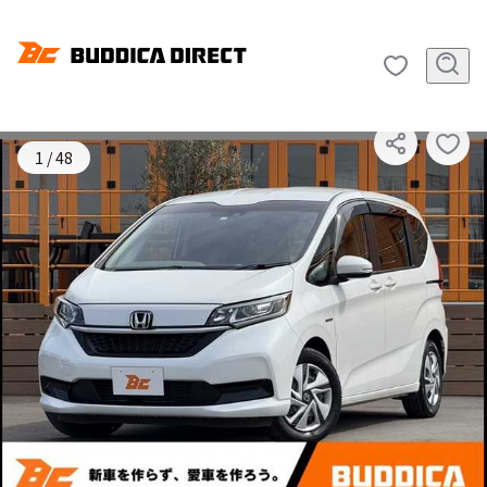
SOLD OUT
1
/
48