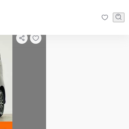
2
/
43