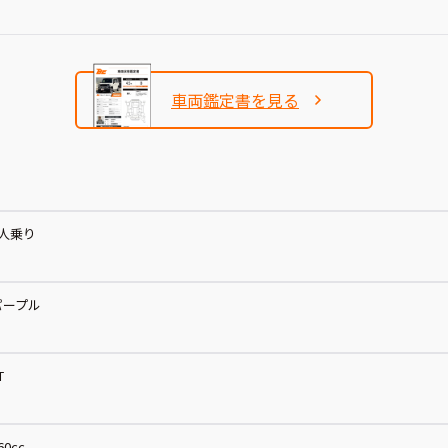
車両鑑定書を見る
4人乗り
パープル
T
60cc