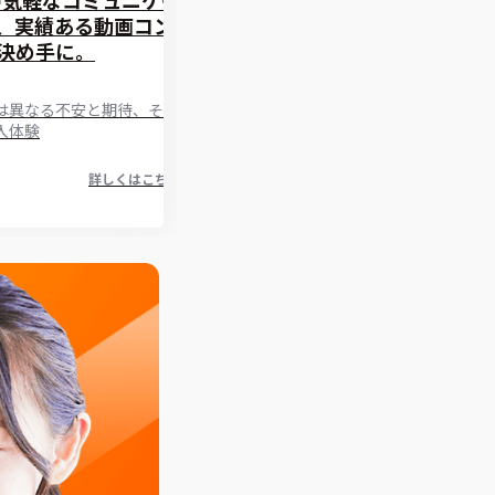
、実績ある動画コン
決め手に。
は異なる不安と期待、そし
入体験
詳しくはこちら