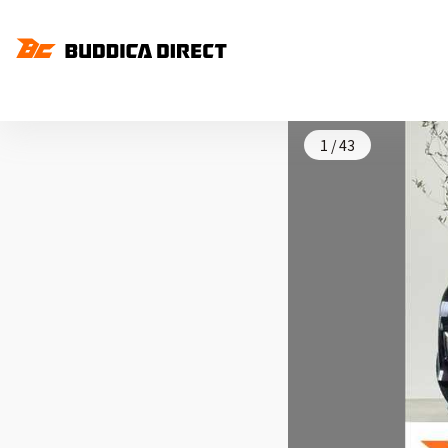
1
/
43