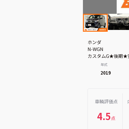
ホンダ
N-WGN
カスタムG★後期★安
年式
2019
車輌評価点
4.5
点