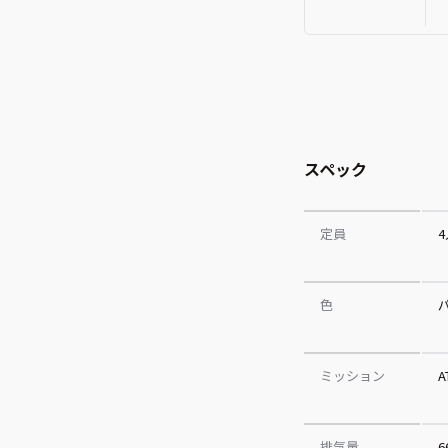
スペック
定員
色
ミッション
A
排気量
6