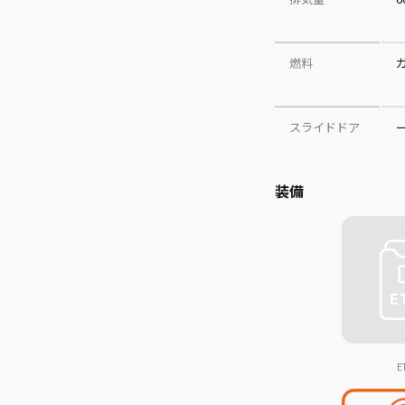
燃料
スライドドア
装備
E