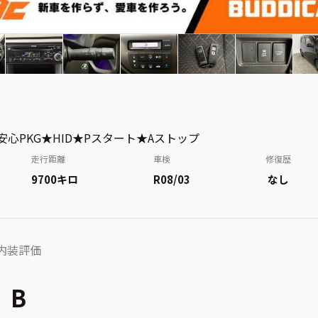
心PKG★HID★Pスタート★Aストップ
走行距離
車検
修復歴
9700
キロ
R08/03
なし
内装評価
B