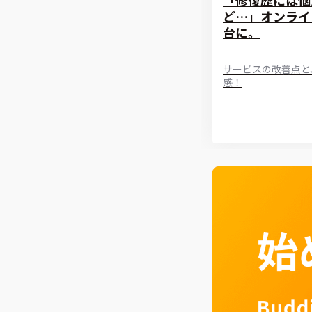
ど…」オンライ
台に。
サービスの改善点と
感！