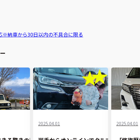
応
※納車から30日以内の不具合に限る
ー
2025.04.01
2025.04.01
できる驚きの購
岩手からオンラインでクルマ
「修復歴