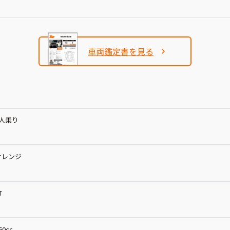
車両鑑定書を見る
4人乗り
オレンジ
T
60cc