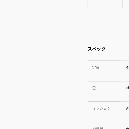
スペック
定員
色
ミッション
A
排気量
6