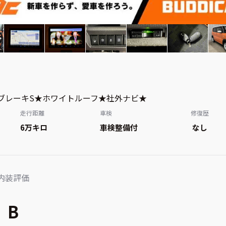
ブレーキS★ホワイトルーフ★社外ナビ★
走行距離
車検
修復歴
6万
キロ
車検整備付
なし
内装評価
B