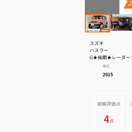
スズキ
ハスラー
G★後期★レーダー
年式
2015
車輌評価点
4
点