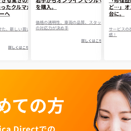
乗ったクルマか
を購入。
ど…」オ
ーへ
台に。
価格の透明性、車両の品質、スタッフ
の対応力が決め手
けた、新しい買い
サービスの
感！
詳しくはこちら
詳しくはこちら