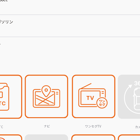
ガソリン
ー
ナビ
ワンセグTV
TC
カ