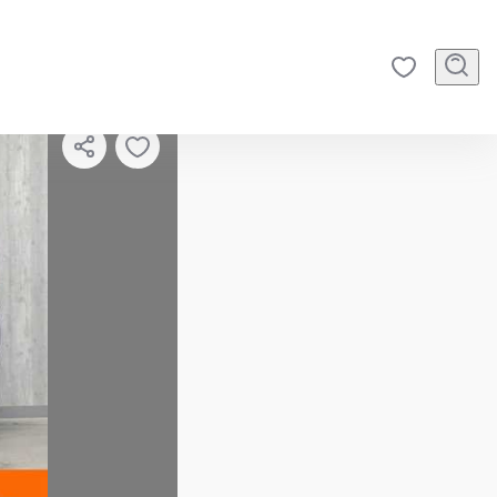
2
/
43