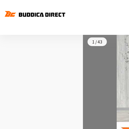
1
/
43