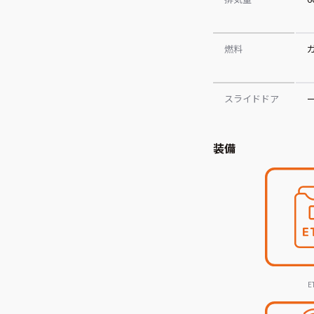
燃料
スライドドア
装備
E