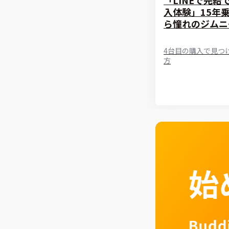
入体験」15年
ら憧れのジムニ
4台目の購入で見つ
方