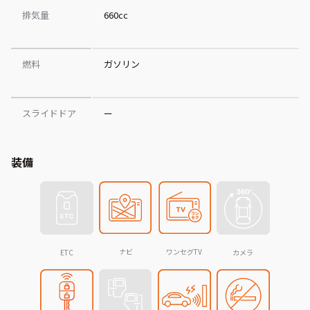
排気量
660cc
燃料
ガソリン
スライドドア
ー
装備
ナビ
ワンセグTV
ETC
カメラ