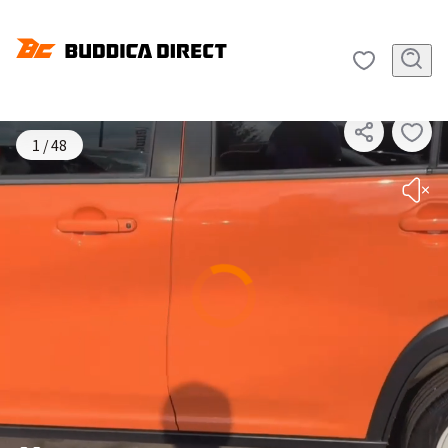
SOLD OUT
1
/
48