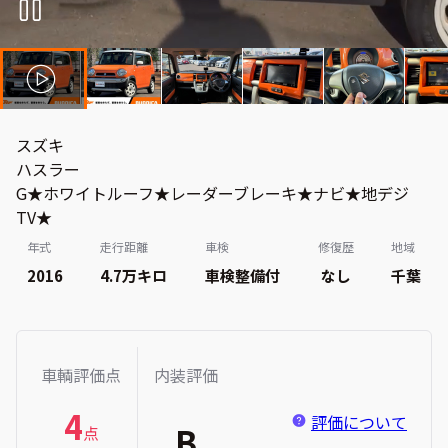
スズキ
ハスラー
G★ホワイトルーフ★レーダーブレーキ★ナビ★地デジ
TV★
年式
走行距離
車検
修復歴
地域
2016
4.7万
キロ
車検整備付
なし
千葉
車輌評価点
内装評価
4
評価について
B
点