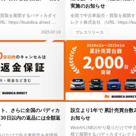
実施のお知らせ
・買取を展開するバディカダイ
全国で中古車販売・買取を展開す
ttps://buddica.direct …
レクト株式会社 （URL: https://budd
2025.07.16
プレスリリース
クト、さらに全国のバディカ
設立より1年で 累計売買台数2
30日以内の返品には全額返
お知らせ
せ
WebやLINEのやり取りだけで
模で展開するバディカダイレクト株
り取りだけで中古車販売を全国規