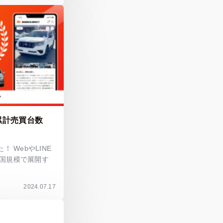
累計売買台数
 WebやLINE
国規模で展開す
2024.07.17