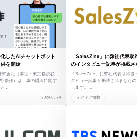
化したAIチャットボット
「SalesZine」に弊社代表
提供を開始
のインタビュー記事が掲載さ
ECT株式会社（本社：東京都渋谷
「SalesZine」に弊社代表取締
中野優作）は、車の購入に関す
タビュー記事が掲載されましたの
Iチ…
します。 …
2024.06.24
メディア掲載