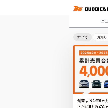
ニ
すべて
お知ら
創業より1年6ヵ月
さらに6月度の1