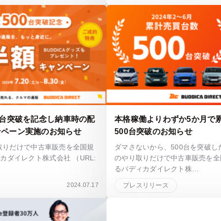
0台突破を記念し納車時の配
本格稼働よりわずか5か月で
ンペーン実施のお知らせ
500台突破のお知らせ
り取りだけで中古車販売を全国規
ダマさないから、500台を突破した！
カダイレクト株式会社 （URL:
のやり取りだけで中古車販売を全
るバディカダイレクト株…
2024.07.17
プレスリリース