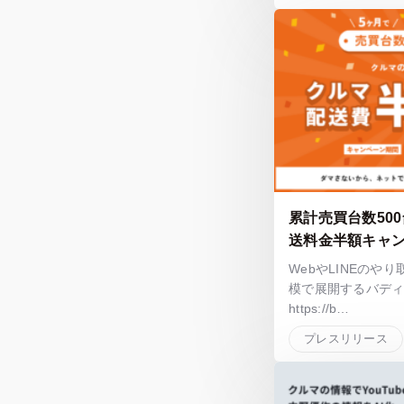
累計売買台数50
送料金半額キャ
WebやLINEのや
模で展開するバディ
https://b…
プレスリリース