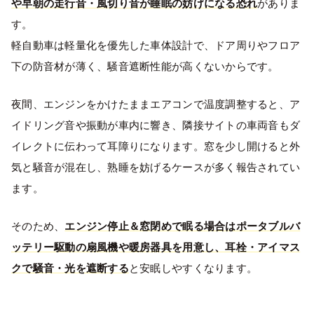
や早朝の走行音・風切り音が睡眠の妨げになる恐れ
がありま
す。
軽自動車は軽量化を優先した車体設計で、ドア周りやフロア
下の防音材が薄く、騒音遮断性能が高くないからです。
夜間、エンジンをかけたままエアコンで温度調整すると、ア
イドリング音や振動が車内に響き、隣接サイトの車両音もダ
イレクトに伝わって耳障りになります。窓を少し開けると外
気と騒音が混在し、熟睡を妨げるケースが多く報告されてい
ます。
そのため、
エンジン停止＆窓閉めで眠る場合はポータブルバ
ッテリー駆動の扇風機や暖房器具を用意し、耳栓・アイマス
クで騒音・光を遮断する
と安眠しやすくなります。