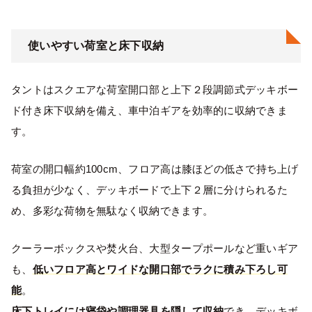
使いやすい荷室と床下収納
タントはスクエアな荷室開口部と上下２段調節式デッキボー
ド付き床下収納を備え、車中泊ギアを効率的に収納できま
す。
荷室の開口幅約100cm、フロア高は膝ほどの低さで持ち上げ
る負担が少なく、デッキボードで上下２層に分けられるた
め、多彩な荷物を無駄なく収納できます。
クーラーボックスや焚火台、大型タープポールなど重いギア
も、
低いフロア高とワイドな開口部でラクに積み下ろし可
能
。
床下トレイには寝袋や調理器具を隠して収納
でき、デッキボ