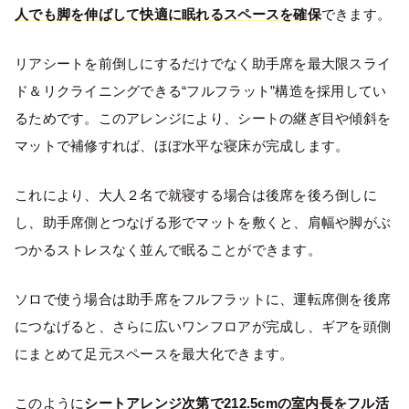
人でも脚を伸ばして快適に眠れるスペースを確保
できます。
リアシートを前倒しにするだけでなく助手席を最大限スライ
ド＆リクライニングできる“フルフラット”構造を採用してい
るためです。このアレンジにより、シートの継ぎ目や傾斜を
マットで補修すれば、ほぼ水平な寝床が完成します。
これにより、大人２名で就寝する場合は後席を後ろ倒しに
し、助手席側とつなげる形でマットを敷くと、肩幅や脚がぶ
つかるストレスなく並んで眠ることができます。
ソロで使う場合は助手席をフルフラットに、運転席側を後席
につなげると、さらに広いワンフロアが完成し、ギアを頭側
にまとめて足元スペースを最大化できます。
このように
シートアレンジ次第で212.5cmの室内長をフル活