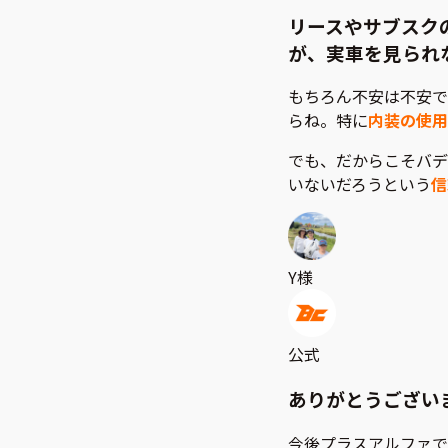
リースやサブスク
が、実車を見られ
もちろん不安は不安で
らね。特に
内装の使用
でも、だからこそバデ
いないだろうという
信
Y様
公式
ありがとうござい
今後プラスアルファで