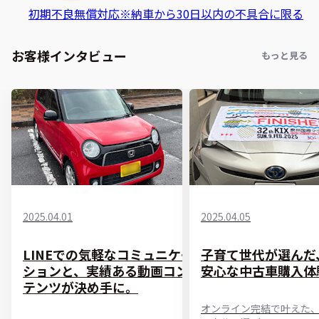
初期不良無償対応
※納車から30日以内の不具合に限る
お客様インタビュー
もっと見る
2025.04.01
2025.04.05
LINEでの気軽なコミュニケー
子育て世代が選んだ
ションと、実績ある動画コン
安心な中古車購入体
テンツが決め手に。
オンライン完結で叶えた