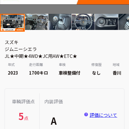
スズキ
ジムニーシエラ
JL★中期★4WD★JC用AW★ETC★
年式
走行距離
車検
修復歴
地域
2023
1700
キロ
車検整備付
なし
香川
車輌評価点
内装評価
5
評価について
A
点