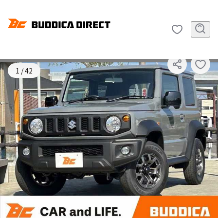
SOLD OUT
1
/
42