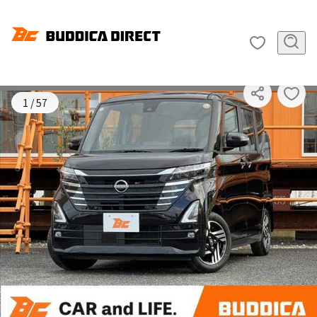
SOLD OUT
1
/
57