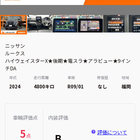
ニッサン
ルークス
ハイウェイスターX★後期★電スラ★アラビュー★9イン
チDA
年式
走行距離
車検
修復歴
地域
2024
4800
キロ
R09/01
なし
福岡
車輌評価点
内装評価
5
評価について
B
点